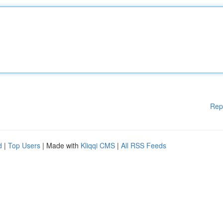
Rep
d
|
Top Users
| Made with
Kliqqi CMS
|
All RSS Feeds