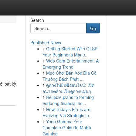
Search
Go
Published News
1
Getting Started With OLSP:
g
Your Beginner's Manu...
1
Web Cam Entertainment: A
Emerging Trend
1
Mẹo Chơi Bản Xóc Đĩa Có
Thưởng Bách Phát ...
ới bất kỳ
1
ดูดวงไพ่ยิปซีออนไลน์: เปิด
อนาคตด้วยเว็บดูดวงแม่นๆ
1
Reliable plans to forming
enduring financial ho...
1
How Today's Firms are
Evolving Via Strategic In...
1
Yono Games: Your
Complete Guide to Mobile
Gaming