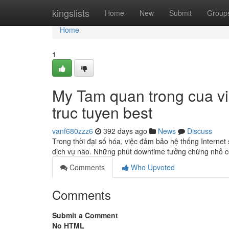
Home
kingslists
Home
New
Submit
Group
Home
1
My Tam quan trong cua vie
truc tuyen best
vanf680zzz6
392 days ago
News
Discuss
Trong thời đại số hóa, việc đảm bảo hệ thống Internet 
dịch vụ nào. Những phút downtime tưởng chừng nhỏ c
Comments
Who Upvoted
Comments
Submit a Comment
No HTML