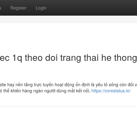
s
Register
Login
c 1q theo doi trang thai he thon
site hay nền tảng trực tuyến hoạt động ổn định là yếu tố sống còn đối v
ó thể khiến hàng ngàn người dùng mất kết nối,
https://corestatus.io/