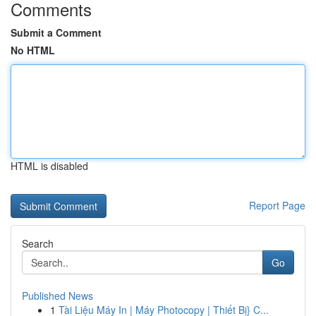
Comments
Submit a Comment
No HTML
HTML is disabled
Report Page
Search
Go
Published News
1
Tài Liệu Máy In | Máy Photocopy | Thiết Bị} C...