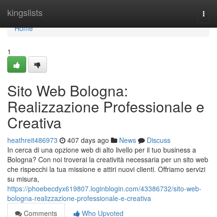
Home
kingslists
Togg
navi
Home
1
Sito Web Bologna:
Realizzazione Professionale e
Creativa
heathreit486973
407 days ago
News
Discuss
In cerca di una opzione web di alto livello per il tuo business a
Bologna? Con noi troverai la creatività necessaria per un sito web
che rispecchi la tua missione e attiri nuovi clienti. Offriamo servizi
su misura,
https://phoebecdyx619807.loginblogin.com/43386732/sito-web-
bologna-realizzazione-professionale-e-creativa
Comments
Who Upvoted