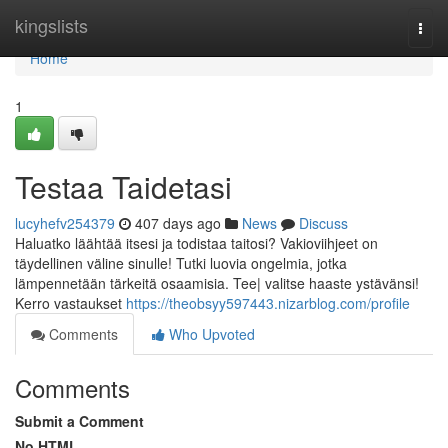
Home
kingslists
Togg
navi
Home
1
Testaa Taidetasi
lucyhefv254379
407 days ago
News
Discuss
Haluatko läähtää itsesi ja todistaa taitosi? Vakioviihjeet on
täydellinen väline sinulle! Tutki luovia ongelmia, jotka
lämpennetään tärkeitä osaamisia. Tee| valitse haaste ystävänsi!
Kerro vastaukset
https://theobsyy597443.nizarblog.com/profile
Comments
Who Upvoted
Comments
Submit a Comment
No HTML