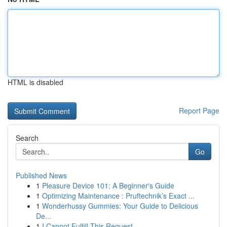
HTML is disabled
Report Page
Search
Go
Published News
1
Pleasure Device 101: A Beginner's Guide
1
Optimizing Maintenance : Pruftechnik’s Exact ...
1
Wonderhussy Gummies: Your Guide to Delicious
De...
1
I Cannot Fulfill This Request