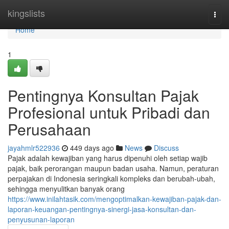
Home
kingslists
Togg
navi
Home
1
Pentingnya Konsultan Pajak
Profesional untuk Pribadi dan
Perusahaan
jayahmlr522936
449 days ago
News
Discuss
Pajak adalah kewajiban yang harus dipenuhi oleh setiap wajib
pajak, baik perorangan maupun badan usaha. Namun, peraturan
perpajakan di Indonesia seringkali kompleks dan berubah-ubah,
sehingga menyulitkan banyak orang
https://www.inilahtasik.com/mengoptimalkan-kewajiban-pajak-dan-
laporan-keuangan-pentingnya-sinergi-jasa-konsultan-dan-
penyusunan-laporan