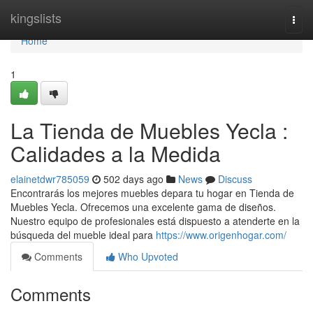
Home
kingslists
Togg
navi
Home
1
La Tienda de Muebles Yecla :
Calidades a la Medida
elainetdwr785059
502 days ago
News
Discuss
Encontrarás los mejores muebles depara tu hogar en Tienda de
Muebles Yecla. Ofrecemos una excelente gama de diseños.
Nuestro equipo de profesionales está dispuesto a atenderte en la
búsqueda del mueble ideal para
https://www.origenhogar.com/
Comments
Who Upvoted
Comments