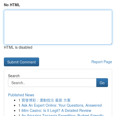
No HTML
HTML is disabled
Report Page
Search
Go
Published News
1
寶發博彩：運動投注 最新 方案
1
Ask An Expert Online: Your Questions, Answered
1
88m Casino: Is It Legit? A Detailed Review
1
An Amazing Tanzania Expedition: Budget-Friendly...