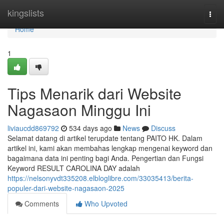
Home
kingslists
Togg
navi
Home
1
Tips Menarik dari Website
Nagasaon Minggu Ini
liviaucdd869792
534 days ago
News
Discuss
Selamat datang di artikel terupdate tentang PAITO HK. Dalam
artikel ini, kami akan membahas lengkap mengenai keyword dan
bagaimana data ini penting bagi Anda. Pengertian dan Fungsi
Keyword RESULT CAROLINA DAY adalah
https://nelsonyvdt335208.elbloglibre.com/33035413/berita-
populer-dari-website-nagasaon-2025
Comments
Who Upvoted