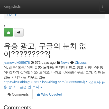
Home
kingslists
Togg
navi
Home
1
유흥 광고, 구글의 눈치 없
이?????????{
jeanuwuk095678
572 days ago
News
Discuss
야, 최근/ 요즘/ 이젠 유흥/ 노래방/ 엔터테인먼트 광고 엄청나게/ 많
이/ 갑자기 살아있어요/ 보여요/ 나와요. Google/ 구글/ 그거, 진짜 눈
감는 거냐? / 눈 치우고 있는
https://keziabkzg967317.look4blog.com/70855938/혹시-모르니-유
흥-광고-구글은-안-보나요
Comments
Who Upvoted
Comments