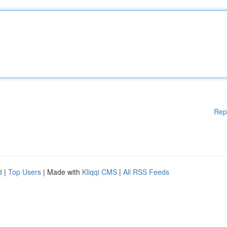
Rep
d
|
Top Users
| Made with
Kliqqi CMS
|
All RSS Feeds