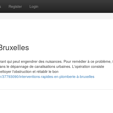
s
Register
Login
Bruxelles
ant qui peut engendrer des nuisances. Pour remédier à ce problème, i
dans le dépannage de canalisations urbaines. L'opération consiste
toyer l'obstruction et rétablir le bon
/37793090/interventions-rapides-en-plomberie-à-bruxelles