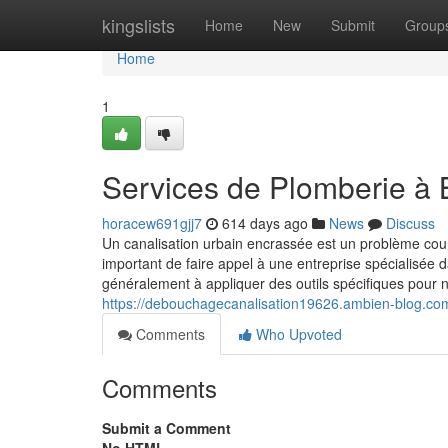
Home
kingslists
Home
New
Submit
Group
Home
1
Services de Plomberie à 
horacew691gjj7
614 days ago
News
Discuss
Un canalisation urbain encrassée est un problème cour
important de faire appel à une entreprise spécialisée 
généralement à appliquer des outils spécifiques pour net
https://debouchagecanalisation19626.ambien-blog.com
Comments
Who Upvoted
Comments
Submit a Comment