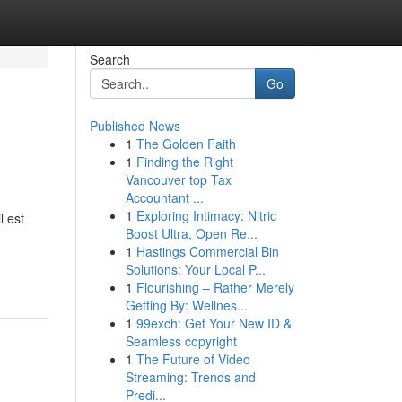
Search
Go
Published News
1
The Golden Faith
1
Finding the Right
Vancouver top Tax
Accountant ...
1
Exploring Intimacy: Nitric
l est
Boost Ultra, Open Re...
1
Hastings Commercial Bin
Solutions: Your Local P...
1
Flourishing – Rather Merely
Getting By: Wellnes...
1
99exch: Get Your New ID &
Seamless copyright
1
The Future of Video
Streaming: Trends and
Predi...