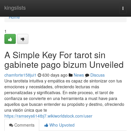
Home
kingslists
Togg
navi
Home
1
A Simple Key For tarot sin
gabinete pago bizum Unveiled
chamforte158jui1
630 days ago
News
Discuss
Una tarotista intuitiva y empática es capaz de sintonizar con tus
emociones y necesidades, ofreciendo lecturas más
personalizadas y significativas. En este proceso, el tarot de
confianza se convierte en una herramienta a must have para
aquellos que buscan entender su propósito y destino, ofreciendo
una visión única que te
https://ramseys614tbj7.wikiworldstock.com/user
Comments
Who Upvoted