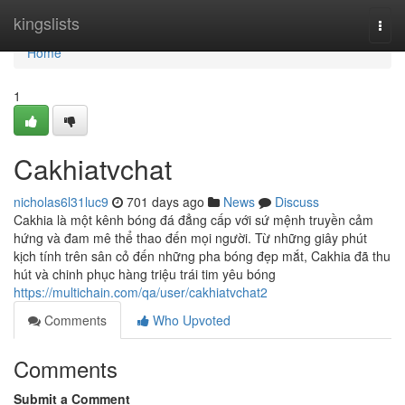
Home
kingslists
Togg
navi
Home
1
Cakhiatvchat
nicholas6l31luc9
701 days ago
News
Discuss
Cakhia là một kênh bóng đá đẳng cấp với sứ mệnh truyền cảm
hứng và đam mê thể thao đến mọi người. Từ những giây phút
kịch tính trên sân cỏ đến những pha bóng đẹp mắt, Cakhia đã thu
hút và chinh phục hàng triệu trái tim yêu bóng
https://multichain.com/qa/user/cakhiatvchat2
Comments
Who Upvoted
Comments
Submit a Comment