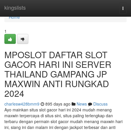
Home
kingslists
Togg
navi
Home
1
MPOSLOT DAFTAR SLOT
GACOR HARI INI SERVER
THAILAND GAMPANG JP
MAXWIN ANTI RUNGKAD
2024
charlesw428bmm9
895 days ago
News
Discuss
Ayo mainkan situs slot gacor hari ini 2024 mudah menang
maxwin terpercaya di situs sini, situs paling terlengkap dan
terbaru dengan permain slot gacor mudah menang maxwin hari
ini, siang ini dan malam ini dengan jackpot terbesar dan anti